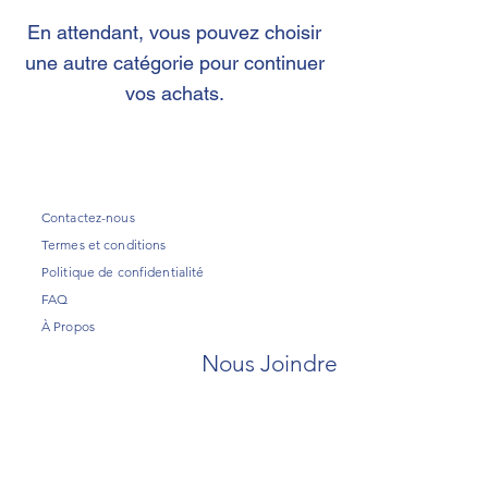
En attendant, vous pouvez choisir
une autre catégorie pour continuer
vos achats.
Contactez-nous
Termes et conditions
Politique de confidentialité
FAQ
À Propos
Nous Joindre
Association des Médecins Juifs
du Québec
509-5151
Chemin de la Côte-Saint-
Catherine