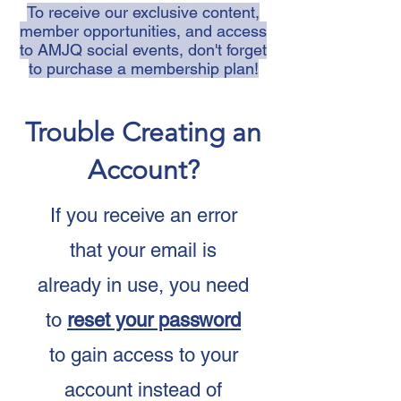
To receive our exclusive content,
Accès aux événements
member opportunities, and access
to AMJQ social events, don't forget
Programmes de formation
to purchase a membership plan!
continue
Abonnement à l'infolettre de
Trouble Creating an
l'AMJQ
Account?
If you receive an error
that your email is
already in use, you need
to
reset your password
to gain access to your
account instead of