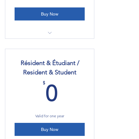
Buy Now
Adhésion à l'AMJQ
Accès aux événements
Résident & Étudiant /
Programmes de formation
Resident & Student
continue
0$
$
0
Abonnement à l'infolettre de
l'AMJQ
Valid for one year
Buy Now