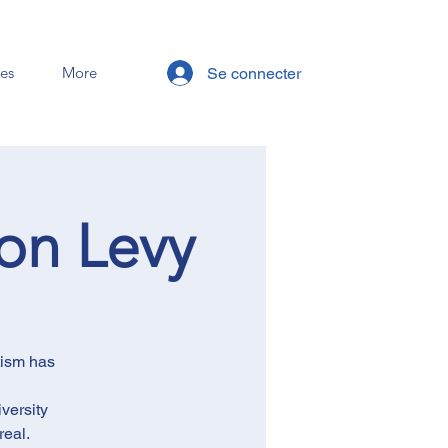
es
More
Se connecter
lon Levy
tism has
versity
real.