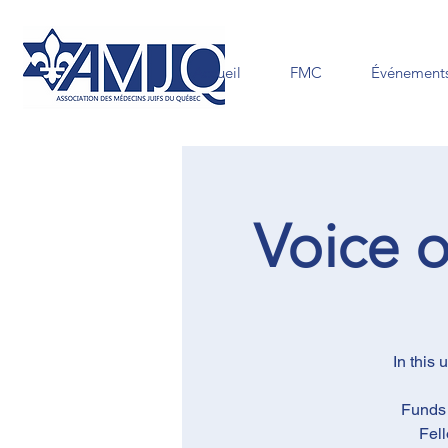
Accueil
FMC
Événements
Voice o
In this
Funds 
Fell