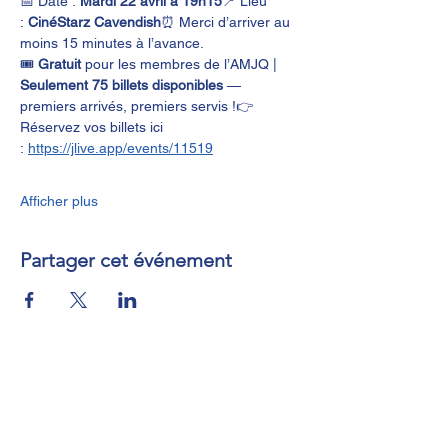
📅 Date : 
Mardi 22 avril à 19h15
📍 Lieu 
: 
CinéStarz Cavendish
⏰ Merci d’arriver au 
moins 15 minutes à l’avance.
🎟️ 
Gratuit
 pour les membres de l’AMJQ | 
Seulement 75 billets disponibles
 — 
premiers arrivés, premiers servis !👉 
Réservez vos billets ici 
: 
https://jlive.app/events/11519
Afficher plus
Partager cet événement
Contactez-nous
Termes et conditions
Politique de confidentialité